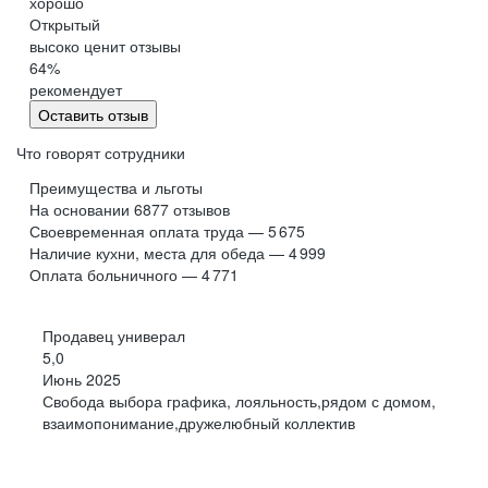
хорошо
Обнинск
Салехард
Открытый
высоко ценит отзывы
Буркина Фасо
Минск
64
%
Гомель
Могилев
рекомендует
Витебск
Гродно
Оставить отзыв
Брест
Архангельская
область
Что говорят сотрудники
Каргополь
Коряжма
Преимущества и льготы
Котлас
Мезень
На основании
6877
отзывов
Своевременная оплата труда — 5 675
Мирный
Новодвинск
(Архангельская
Наличие кухни, места для обеда — 4 999
область)
Оплата больничного — 4 771
Няндома
Онега
Северодвинск
Сольвычегодск
Продавец универал
Шенкурск
Калининградская
5,0
область
Июнь 2025
Багратионовск
Балтийск
Свобода выбора графика, лояльность,рядом с домом,
взаимопонимание,дружелюбный коллектив
Гвардейск
Гурьевск
(Калининградская
область)