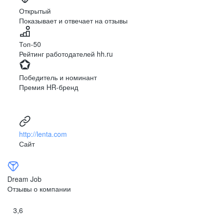
Ярославль
Луганск
Открытый
Показывает и отвечает на отзывы
Луцк
Севастополь
Симферополь
Сумы
Топ-50
Тернополь
Ужгород
Рейтинг работодателей hh.ru
Харьков
Херсон
Хмельницкий
Черкассы
Победитель и номинант
Черновцы
Чернигов
Премия HR-бренд
Ленинградская
Ханты-Мансийск
область
Тольятти
Дудинка
(Красноярский край)
http://lenta.com
Тура (Красноярский
Агинское
Сайт
край)
(Забайкальский АО)
Усть-Ордынский
Палана
Анадырь
Сочи
Dream Job
Норильск
Дзержинск
Отзывы о компании
(Нижегородская
область)
3,6
Арзамас
Саров