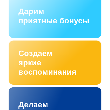
Дарим
приятные бонусы
Создаём
яркие
воспоминания
Делаем