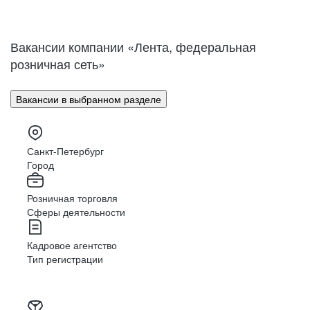
Нижний Новгород
Великий Новгород
Омск
Орел
Вакансии компании «Лента, федеральная
Оренбург
Пенза
розничная сеть»
Пермь
Петрозаводск
Псков
Ростов-на-Дону
Вакансии в выбранном разделе
Рязань
Самара
Саратов
Якутск
Южно-Сахалинск
Владикавказ
Санкт-Петербург
Смоленск
Ставрополь
Город
Тамбов
Казань
Розничная торговля
Тверь
Томск
Сферы деятельности
Кызыл
Тула
Тюмень
Ижевск
Кадровое агентство
Ульяновск
Уфа
Тип регистрации
Хабаровск
Абакан
Челябинск
Грозный
Чита
Чебоксары