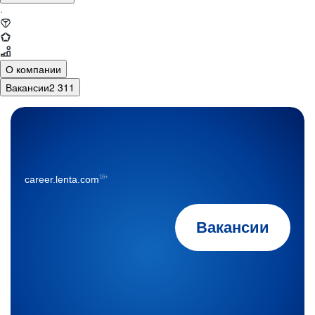
·
О компании
Вакансии
2 311
16+
career.lenta.com
Вакансии