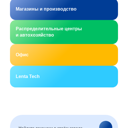
Магазины и производство
Распределительные центры
и автохозяйство
Офис
Lenta Tech
Москва
Санкт-Петербург
Екатеринбург
Новосибирск
Горно-Алтайск
Барнаул
Благовещенск
Архангельск
(Амурская область)
Астрахань
Белгород