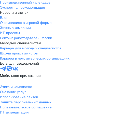
Производственный календарь
Новгородская
Боровичи
Экспертная рекомендация
область
Новости и статьи
Валдай
Малая Вишера
Блог
О компаниях в игровой форме
Окуловка
Пестово
Жизнь в компании
Сольцы
Старая Русса
ИТ-проекты
Холм
Чудово
Рейтинг работодателей России
Мурманская область
Апатиты
Молодым специалистам
Карьера для молодых специалистов
Гаджиево
Заозерск
Школа программистов
Заполярный
Кандалакша
Карьера в некоммерческих организациях
Кировск (Мурманская
Ковдор
Боты для уведомлений
область)
Кола
Мончегорск
Мобильное приложение
Оленегорск
Островной
Полярные Зори
Полярный
Этика и комплаенс
Оказание услуг
Североморск
Снежногорск
Использование сайтов
Республика Карелия
Беломорск
Защита персональных данных
Кемь
Кондопога
Пользовательское соглашение
ИТ аккредитация
Костомукша
Лахденпохья