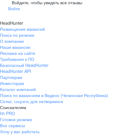
Гусев
Зеленоградск
Войдите, чтобы увидеть все отзывы
Войти
Краснознаменск
Ладушкин
(Калининградская
область)
HeadHunter
Мамоново
Неман
Размещение вакансий
Нестеров
Озерск
Поиск по резюме
(Калининградская
О компании
область)
Наши вакансии
Пионерский
Полесск
Реклама на сайте
Требования к ПО
Правдинск
Светлогорск
(Калининградская
Безопасный HeadHunter
область)
HeadHunter API
Светлый
Славск
Партнерам
Инвесторам
Советск
Черняховск
Каталог компаний
(Калининградская
область)
Поиск по вакансиям в Ведено (Чеченская Республика)
Сетка: соцсеть для нетворкинга
Республика Коми
Воркута
Соискателям
Вуктыл
Емва
hh PRO
Инта
Микунь
Готовое резюме
Все сервисы
Печора
Сосногорск
Хочу у вас работать
Усинск
Ухта